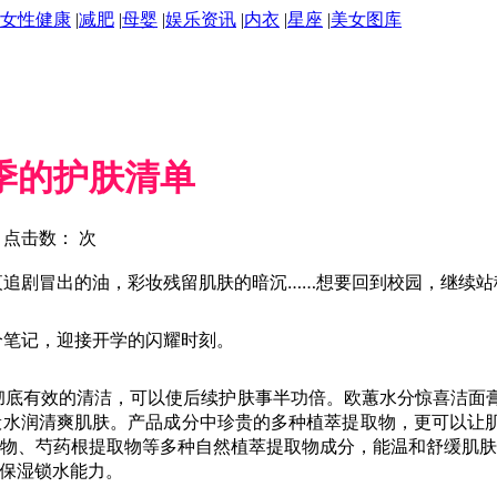
女性健康
|
减肥
|
母婴
|
娱乐资讯
|
内衣
|
星座
|
美女图库
季的护肤清单
） | 点击数：
次
剧冒出的油，彩妆残留肌肤的暗沉……想要回到校园，继续站
笔记，迎接开学的闪耀时刻。
有效的清洁，可以使后续护肤事半功倍。欧蕙水分惊喜洁面膏
般水润清爽肌肤。产品成分中珍贵的多种植萃提取物，更可以让
药根提取物等多种自然植萃提取物成分，能温和舒缓肌肤。成分中的chi
肤保湿锁水能力。