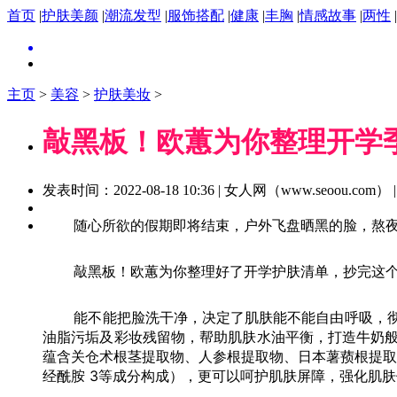
首页
|
护肤美颜
|
潮流发型
|
服饰搭配
|
健康
|
丰胸
|
情感故事
|
两性
|
主页
>
美容
>
护肤美妆
>
敲黑板！欧蕙为你整理开学
发表时间：2022-08-18 10:36 | 女人网（www.seoou.com
随心所欲的假期即将结束，户外飞盘晒黑的脸，熬夜追
敲黑板！欧蕙为你整理好了开学护肤清单，抄完这个
能不能把脸洗干净，决定了肌肤能不能自由呼吸，彻底
油脂污垢及彩妆残留物，帮助肌肤水油平衡，打造牛奶
蕴含关仓术根茎提取物、人参根提取物、日本薯蓣根提取物、芍
经酰胺 3等成分构成），更可以呵护肌肤屏障，强化肌