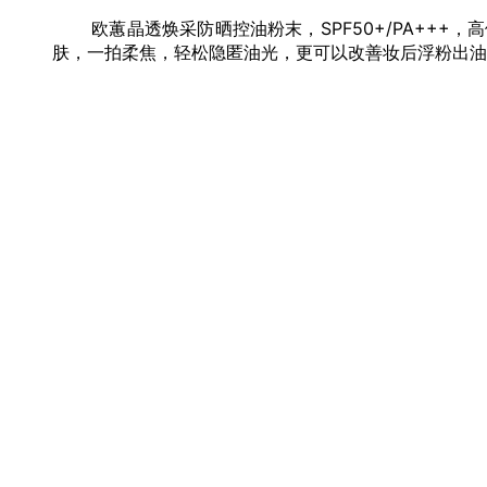
欧蕙晶透焕采防晒控油粉末，SPF50+/PA+++
肤，一拍柔焦，轻松隐匿油光，更可以改善妆后浮粉出油