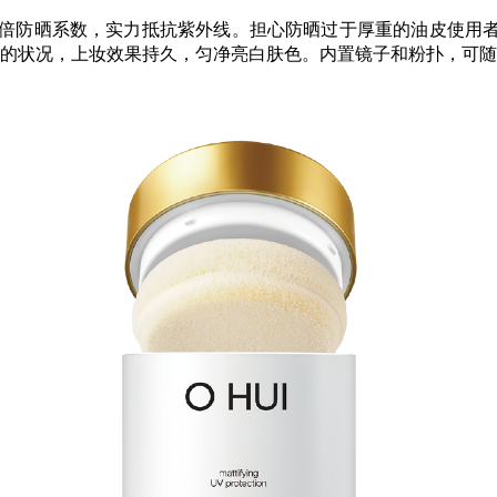
，高倍防晒系数，实力抵抗紫外线。担心防晒过于厚重的油皮使
的状况，上妆效果持久，匀净亮白肤色。内置镜子和粉扑，可随