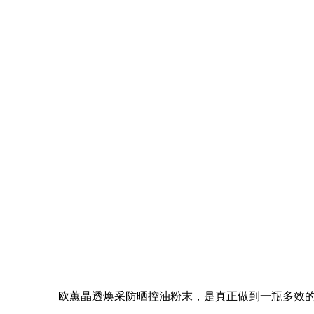
欧蕙晶透焕采防晒控油粉末，是真正做到一瓶多效的