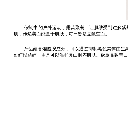
假期中的户外运动，露营聚餐，让肌肤受到过多紫外
肌，传递美白能量于肌肤，每日皆是晶致莹白。
产品蕴含烟酰胺成分，可以通过抑制黑色素体由生黑色
α-红没药醇，更是可以温和亮白润养肌肤。欧蕙晶致莹