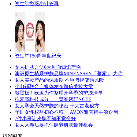
资生堂悦薇小针管再
资生堂150周年世纪庆
女人护肤方法6大见面知识产物
澳洲原生植系护肤品牌MINENSSEY「蔓索」,为你
女人美妆产品的保质期 不容忽视健康风险
小电铺联合自媒体发布微信美妆大赏
敲黑板！欧蕙为你整理开学季的护肤清单
抗衰高科技成分——青春密码NCEF
女人学会天然护肤的秘密 十大古老秘方
守护女性权益初心不移， AVON雅芳携手源众启
7件小事让皮肤不知不觉变好
女人入春后要抓住调养肌肤最佳机会
精彩图库