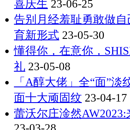
喜庆生
23-06-25
告别月经羞耻勇敢做自
育新形式
23-05-30
懂得你，在意你，SHI
礼
23-05-08
「A醇大佬」全“面”淡
面十大顽固纹
23-04-17
蕾沃尔庄淦然AW202
23-03-28