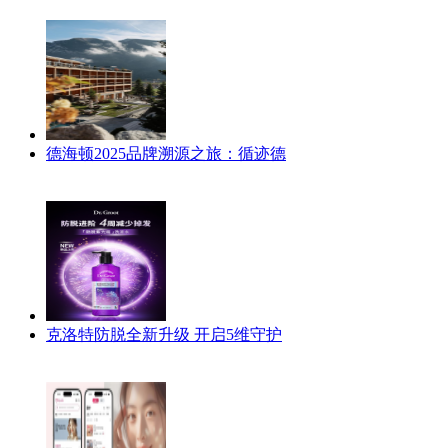
德海顿2025品牌溯源之旅：循迹德
克洛特防脱全新升级 开启5维守护