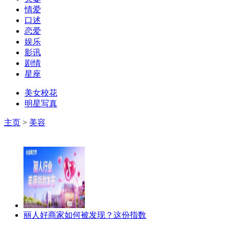
情爱
口述
恋爱
娱乐
影讯
剧情
星座
美女校花
明星写真
主页
>
美容
丽人好商家如何被发现？这份指数