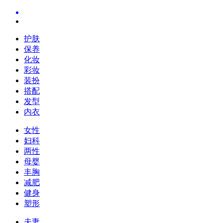
护肤
保养
化妆
彩妆
装扮
搭配
发型
内衣
女性
妇科
两性
母婴
丰胸
减肥
健身
塑形
夫妻