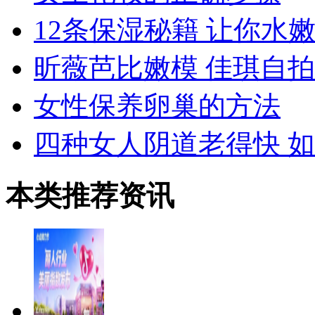
12条保湿秘籍 让你水
昕薇芭比嫩模 佳琪自拍
女性保养卵巢的方法
四种女人阴道老得快 
本类推荐资讯