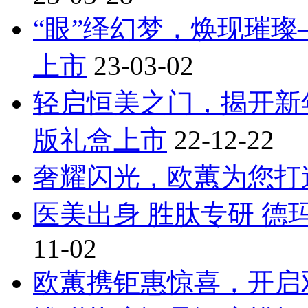
“眼”绎幻梦，焕现璀
上市
23-03-02
轻启恒美之门，揭开新
版礼盒上市
22-12-22
奢耀闪光，欧蕙为您打
医美出身 胜肽专研 德
11-02
欧蕙携钜惠惊喜，开启