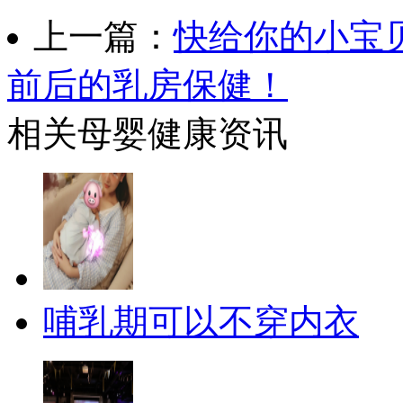
上一篇：
快给你的小宝
前后的乳房保健！
相关母婴健康资讯
哺乳期可以不穿内衣