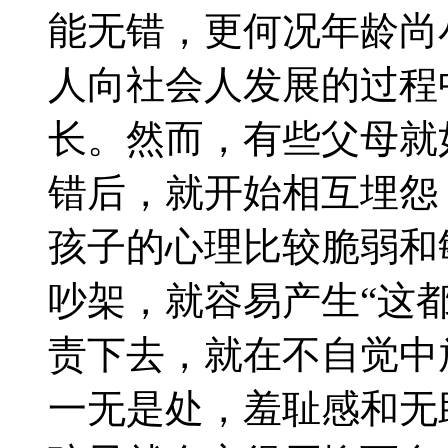
能无错，更何况年龄尚
人向社会人发展的过程
长。然而，有些父母就
错后，就开始相互埋怨
孩子的心理比较脆弱和
吵架，就容易产生“这
责下去，就在不自觉中
一无是处，羞耻感和无