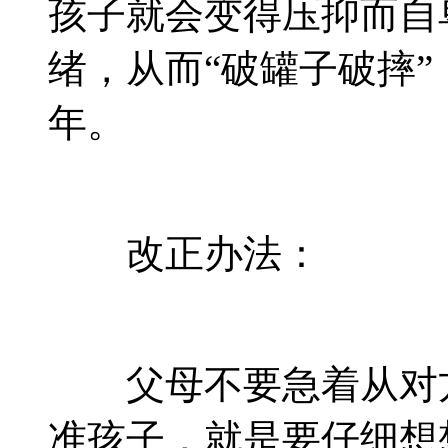
孩子就会变得压抑而自
绪，从而“破罐子破摔
年。
改正办法：
父母不要急着从对方
准孩子，就是要仔细想