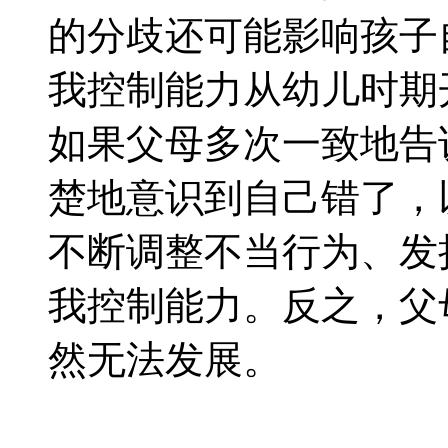
的分歧还可能影响孩子
我控制能力从幼儿时期
如果父母多次一致地告
楚地意识到自己错了，
不断调整不当行为、发
我控制能力。反之，父
然无法发展。