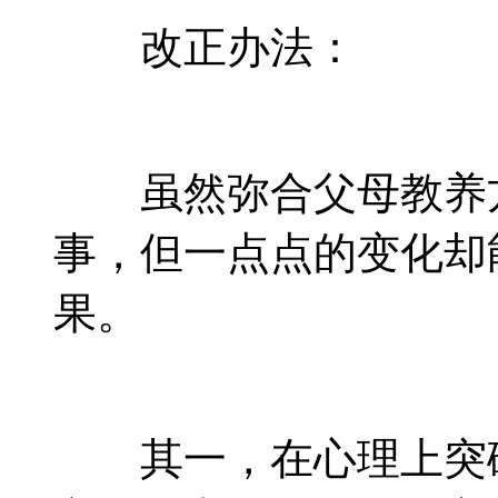
改正办法：
虽然弥合父母教养方
事，但一点点的变化却
果。
其一，在心理上突破