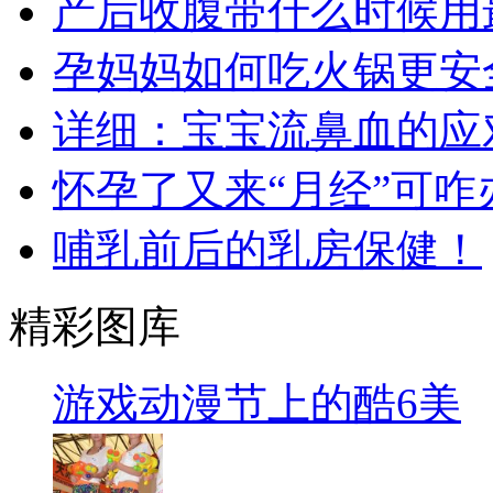
产后收腹带什么时候用
孕妈妈如何吃火锅更安
详细：宝宝流鼻血的应
怀孕了又来“月经”可咋
哺乳前后的乳房保健！
精彩图库
游戏动漫节上的酷6美