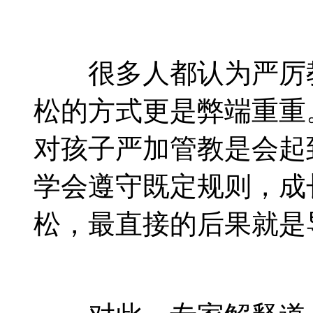
很多人都认为严厉教
松的方式更是弊端重重
对孩子严加管教是会起
学会遵守既定规则，成
松，最直接的后果就是