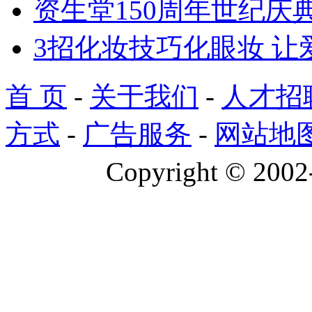
资生堂150周年世纪
3招化妆技巧化眼妆 
首 页
-
关于我们
-
人才招
方式
-
广告服务
-
网站地
Copyright © 2