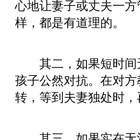
心地让妻子或丈夫一方
样，都是有道理的。
其二，如果短时间无
孩子公然对抗。在对方
转，等到夫妻独处时，
其三，如果实在无法