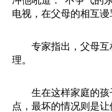
冲他吼道：“不争气的
电视，在父母的相互谩
专家指出，父母互相
理。
生在这样家庭的孩子
点，最坏的情况则是让