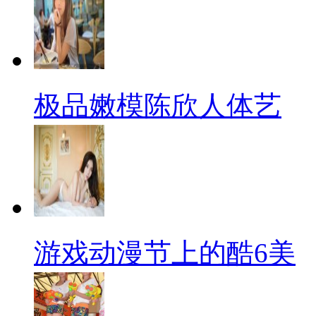
极品嫩模陈欣人体艺
游戏动漫节上的酷6美