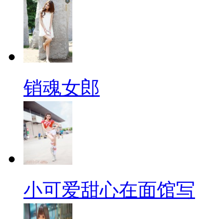
销魂女郎
小可爱甜心在面馆写