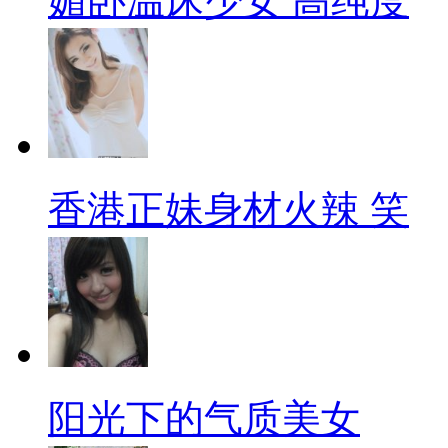
媚卧温床少女 高纯度
香港正妹身材火辣 笑
阳光下的气质美女