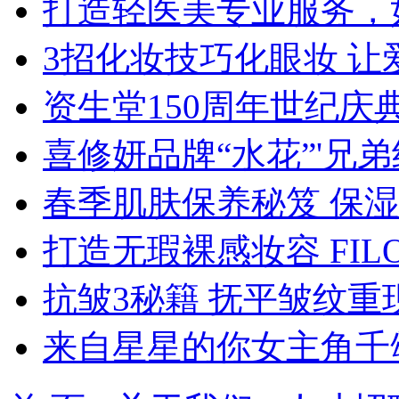
打造轻医美专业服务，
3招化妆技巧化眼妆 
资生堂150周年世纪
喜修妍品牌“水花”'兄
春季肌肤保养秘笈 保
打造无瑕裸感妆容 FI
抗皱3秘籍 抚平皱纹重
来自星星的你女主角千